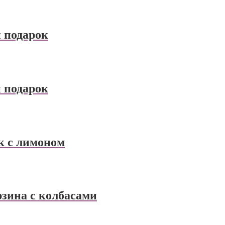
 подарок
 подарок
к с лимоном
зина с колбасами