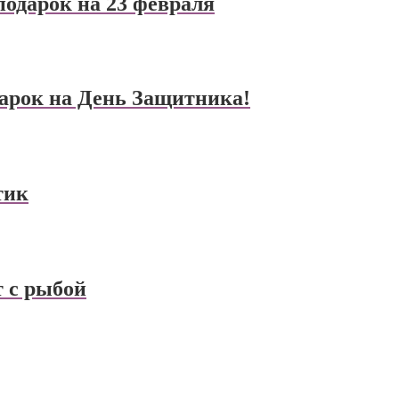
одарок на 23 февраля
арок на День Защитника!
тик
т с рыбой