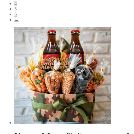
4
5
6
→