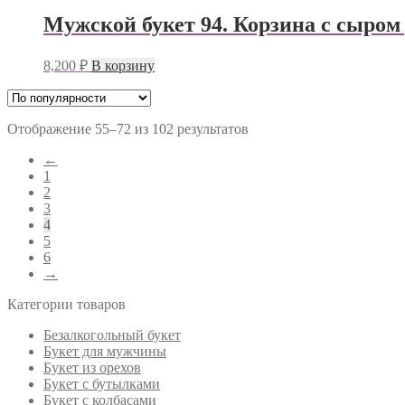
Мужской букет 94. Корзина с сыром
8,200
₽
В корзину
Отображение 55–72 из 102 результатов
←
1
2
3
4
5
6
→
Категории товаров
Безалкогольный букет
Букет для мужчины
Букет из орехов
Букет с бутылками
Букет с колбасами