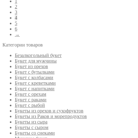
1
2
3
4
5
6
→
Категории товаров
Безалкогольный букет
Букет для мужчины
Букет из орехов
Букет с бутылками
Букет с колбасами
Букет с креветками
Букет с напитками
Букет с орехам
Букет с раками
Букет с рыбой
Букеты из орехов и сухофруктов
Букеты из Раков и морепродуктов
Букеты из сыра
Букеты с сыром
Букеты со снеками