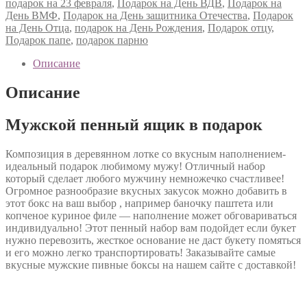
подарок на 23 февраля
,
Подарок на День ВДВ
,
Подарок на
День ВМФ
,
Подарок на День защитника Отечества
,
Подарок
на День Отца
,
подарок на День Рождения
,
Подарок отцу
,
Подарок папе
,
подарок парню
Описание
Описание
Мужской пенный ящик в подарок
Композиция в деревянном лотке со вкусным наполнением-
идеальный подарок любимому мужу! Отличный набор
который сделает любого мужчину немножечко счастливее!
Огромное разнообразие вкусных закусок можно добавить в
этот бокс на ваш выбор , например баночку паштета или
копченое куриное филе — наполнение может обговариваться
индивидуально! Этот пенный набор вам подойдет если букет
нужно перевозить, жесткое основание не даст букету помяться
и его можно легко транспортировать! Заказывайте самые
вкусные мужские пивные боксы на нашем сайте с доставкой!