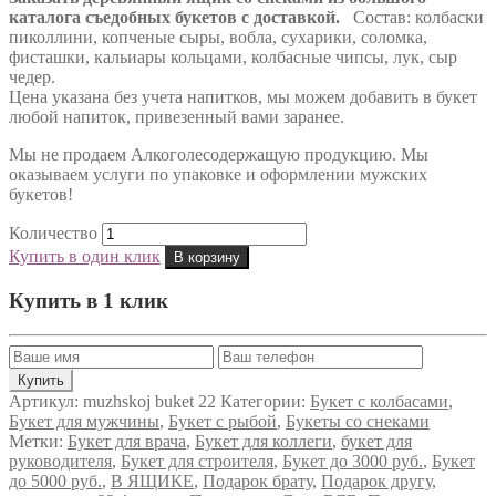
каталога съедобных букетов с доставкой.
Состав: колбаски
пиколлини, копченые сыры, вобла, сухарики, соломка,
фисташки, кальиары кольцами, колбасные чипсы, лук, сыр
чедер.
Цена указана без учета напитков, мы можем добавить в букет
любой напиток, привезенный вами заранее.
Мы не продаем Алкоголесодержащую продукцию. Мы
оказываем услуги по упаковке и оформлении мужских
букетов!
Количество
Купить в один клик
В корзину
Купить в 1 клик
Артикул:
muzhskoj buket 22
Категории:
Букет с колбасами
,
Букет для мужчины
,
Букет с рыбой
,
Букеты со снеками
Метки:
Букет для врача
,
Букет для коллеги
,
букет для
руководителя
,
Букет для строителя
,
Букет до 3000 руб.
,
Букет
до 5000 руб.
,
В ЯЩИКЕ
,
Подарок брату
,
Подарок другу
,